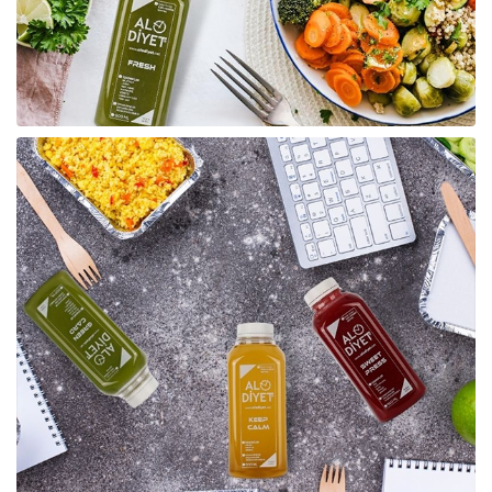
Raf ve Depo Sistemleri
Reklam - Tanıtım - PR ve İnternet
Seyahat - Rent A Car
Tabela - Dijital Baskı