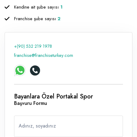
Kendine ait şube sayısı
1
Raf ve Depo Sistemleri
Franchise şube sayısı
2
Reklam - Tanıtım - PR ve İnternet
Seyahat - Rent A Car
Tabela - Dijital Baskı
+(90) 532 219 1978
franchise@franchiseturkey.com
Bayanlara Özel Portakal Spor
Başvuru Formu
Adınız, soyadınız