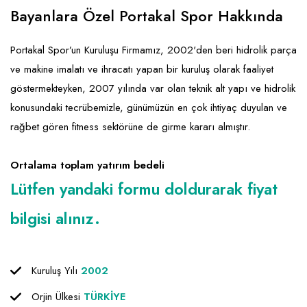
Emlak - Güvenlik ve Temizlik
Kozmetik
Franchise Yönetim Danışmanlığı
Bayanlara Özel Portakal Spor Hakkında
Ev Hizmetleri
Market FMGC - Katlı Mağaza
Gayrimenkul
Portakal Spor’un Kuruluşu Firmamız, 2002'den beri hidrolik parça
Sağlık Güzellik
Mobilya ve Ev Tekstili
Gıda ve Sarf Malzemeleri
ve makine imalatı ve ihracatı yapan bir kuruluş olarak faaliyet
Turizm - Eğlence
Oyuncak ve Hediyelik
Güvenlik - Temizlik
göstermekteyken, 2007 yılında var olan teknik alt yapı ve hidrolik
konusundaki tecrübemizle, günümüzün en çok ihtiyaç duyulan ve
Takı
Giyim - Aksesuar
rağbet gören fitness sektörüne de girme kararı almıştır.
Yapı Malzemesi - Hırdavat
Hukuk - Marka - Patent ve Tercüme
Isıtma - Soğutma ve Havalandırma
Ortalama toplam yatırım bedeli
Lütfen yandaki formu doldurarak fiyat
Lojistik - Kargo ve Kurye
bilgisi alınız.
Mali Kayıt ve Denetim
Matbaa - Fotoğraf
Kuruluş Yılı
2002
Mobilya Dekorasyon
Orjin Ülkesi
TÜRKİYE
Proje - İnşaat ve Tesisat