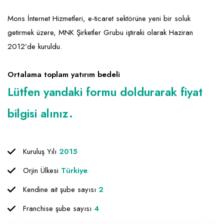
Emlak - Güvenlik ve Temizlik
Kozmetik
Franchise Yönetim Danışmanlığı
Mons İnternet Hizmetleri, e-ticaret sektörüne yeni bir soluk
Ev Hizmetleri
Market FMGC - Katlı Mağaza
Gayrimenkul
getirmek üzere, MNK Şirketler Grubu iştiraki olarak Haziran
Sağlık Güzellik
Mobilya ve Ev Tekstili
Gıda ve Sarf Malzemeleri
2012’de kuruldu.
Turizm - Eğlence
Oyuncak ve Hediyelik
Güvenlik - Temizlik
Ortalama toplam yatırım bedeli
Takı
Giyim - Aksesuar
Lütfen yandaki formu doldurarak fiyat
Yapı Malzemesi - Hırdavat
Hukuk - Marka - Patent ve Tercüme
bilgisi alınız.
Isıtma - Soğutma ve Havalandırma
Lojistik - Kargo ve Kurye
Kuruluş Yılı
2015
Mali Kayıt ve Denetim
Orjin Ülkesi
Türkiye
Matbaa - Fotoğraf
Kendine ait şube sayısı
2
Mobilya Dekorasyon
Franchise şube sayısı
4
Proje - İnşaat ve Tesisat