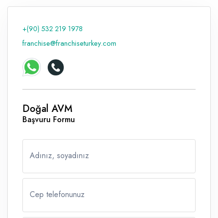
Raf ve Depo Sistemleri
+(90) 532 219 1978
Reklam - Tanıtım - PR ve İnternet
franchise@franchiseturkey.com
Seyahat - Rent A Car
Tabela - Dijital Baskı
Doğal AVM
Başvuru Formu
Adınız, soyadınız
Cep telefonunuz