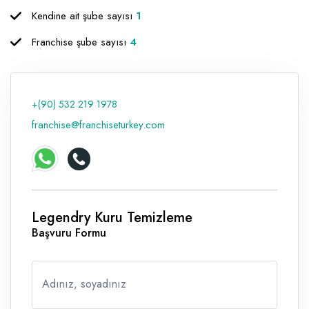
Kendine ait şube sayısı
1
Raf ve Depo Sistemleri
Franchise şube sayısı
4
Reklam - Tanıtım - PR ve İnternet
Seyahat - Rent A Car
Tabela - Dijital Baskı
+(90) 532 219 1978
franchise@franchiseturkey.com
Legendry Kuru Temizleme
Başvuru Formu
Adınız, soyadınız