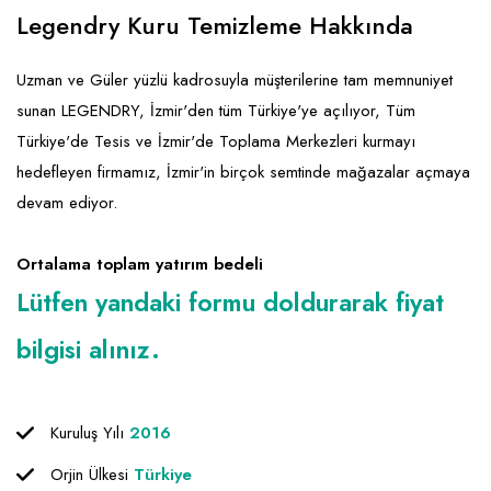
Emlak - Güvenlik ve Temizlik
Kozmetik
Franchise Yönetim Danışmanlığı
Legendry Kuru Temizleme Hakkında
Ev Hizmetleri
Market FMGC - Katlı Mağaza
Gayrimenkul
Uzman ve Güler yüzlü kadrosuyla müşterilerine tam memnuniyet
Sağlık Güzellik
Mobilya ve Ev Tekstili
Gıda ve Sarf Malzemeleri
sunan LEGENDRY, İzmir'den tüm Türkiye'ye açılıyor, Tüm
Turizm - Eğlence
Oyuncak ve Hediyelik
Güvenlik - Temizlik
Türkiye'de Tesis ve İzmir'de Toplama Merkezleri kurmayı
hedefleyen firmamız, İzmir'in birçok semtinde mağazalar açmaya
Takı
Giyim - Aksesuar
devam ediyor.
Yapı Malzemesi - Hırdavat
Hukuk - Marka - Patent ve Tercüme
Isıtma - Soğutma ve Havalandırma
Ortalama toplam yatırım bedeli
Lütfen yandaki formu doldurarak fiyat
Lojistik - Kargo ve Kurye
bilgisi alınız.
Mali Kayıt ve Denetim
Matbaa - Fotoğraf
Kuruluş Yılı
2016
Mobilya Dekorasyon
Orjin Ülkesi
Türkiye
Proje - İnşaat ve Tesisat