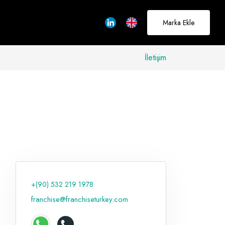
Marka Ekle
İletişim
allerinizi
rçeğe
üştürmek için
adayız
+(90) 532 219 1978
Hakkımızda
franchise@franchiseturkey.com