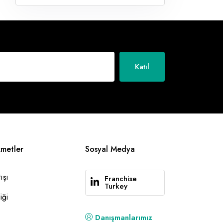
Katıl
zmetler
Sosyal Medya
ışı
Franchise
Turkey
iği
Danışmanlarımız