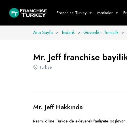
Franchise Turkey
Markalar
F
Ana Sayfa
>
Tedarik
>
Güvenlik - Temizlik
>
Yiyecek - İ
Hepsini G
Mr. Jeff franchise bayili
Büfe
Türkiye
Cafe - Tatlı 
Fast Food
Restoran
Mr. Jeff Hakkında
Resmi diline Turkce de ekleyerek faaliyete başlayan