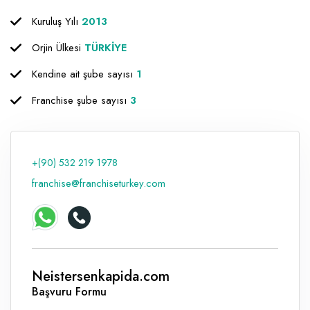
Kuruluş Yılı
2013
Raf ve Depo Sistemleri
Orjin Ülkesi
TÜRKİYE
Reklam - Tanıtım - PR ve İnternet
Kendine ait şube sayısı
1
Seyahat - Rent A Car
Franchise şube sayısı
3
Tabela - Dijital Baskı
+(90) 532 219 1978
franchise@franchiseturkey.com
Neistersenkapida.com
Başvuru Formu