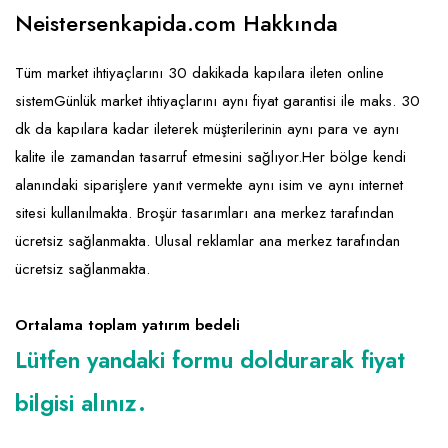
Emlak - Güvenlik ve Temizlik
Kozmetik
Franchise Yönetim Danışmanlığı
Neistersenkapida.com Hakkında
Ev Hizmetleri
Market FMGC - Katlı Mağaza
Gayrimenkul
Tüm market ihtiyaçlarını 30 dakikada kapılara ileten online
Sağlık Güzellik
Mobilya ve Ev Tekstili
Gıda ve Sarf Malzemeleri
sistemGünlük market ihtiyaçlarını aynı fiyat garantisi ile maks. 30
Turizm - Eğlence
Oyuncak ve Hediyelik
Güvenlik - Temizlik
dk da kapılara kadar ileterek müşterilerinin aynı para ve aynı
kalite ile zamandan tasarruf etmesini sağlıyor.Her bölge kendi
Takı
Giyim - Aksesuar
alanındaki siparişlere yanıt vermekte aynı isim ve aynı internet
Yapı Malzemesi - Hırdavat
Hukuk - Marka - Patent ve Tercüme
sitesi kullanılmakta. Broşür tasarımları ana merkez tarafından
Isıtma - Soğutma ve Havalandırma
ücretsiz sağlanmakta. Ulusal reklamlar ana merkez tarafından
ücretsiz sağlanmakta.
Lojistik - Kargo ve Kurye
Mali Kayıt ve Denetim
Ortalama toplam yatırım bedeli
Lütfen yandaki formu doldurarak fiyat
Matbaa - Fotoğraf
bilgisi alınız.
Mobilya Dekorasyon
Proje - İnşaat ve Tesisat