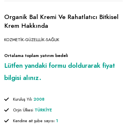
Emlak - Güvenlik ve Temizlik
Kozmetik
Franchise Yönetim Danışmanlığı
Ev Hizmetleri
Market FMGC - Katlı Mağaza
Gayrimenkul
Organik Bal Kremi Ve Rahatlatıcı Bitkisel
Sağlık Güzellik
Mobilya ve Ev Tekstili
Gıda ve Sarf Malzemeleri
Krem Hakkında
Turizm - Eğlence
Oyuncak ve Hediyelik
Güvenlik - Temizlik
KOZMETİK-GÜZELLLİK-SAĞLIK
Takı
Giyim - Aksesuar
Ortalama toplam yatırım bedeli
Yapı Malzemesi - Hırdavat
Hukuk - Marka - Patent ve Tercüme
Lütfen yandaki formu doldurarak fiyat
Isıtma - Soğutma ve Havalandırma
bilgisi alınız.
Lojistik - Kargo ve Kurye
Mali Kayıt ve Denetim
Kuruluş Yılı
2008
Matbaa - Fotoğraf
Orjin Ülkesi
TÜRKİYE
Mobilya Dekorasyon
Kendine ait şube sayısı
1
Proje - İnşaat ve Tesisat