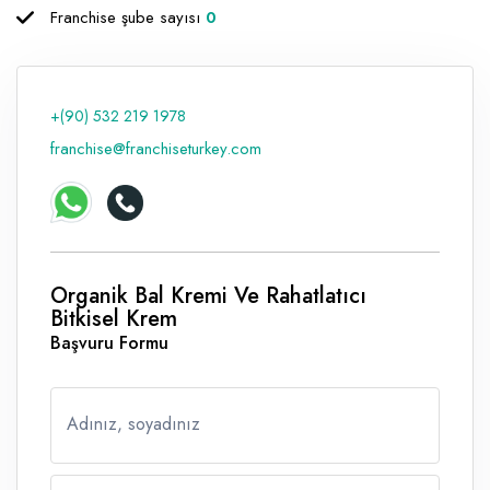
Franchise şube sayısı
0
Raf ve Depo Sistemleri
Reklam - Tanıtım - PR ve İnternet
+(90) 532 219 1978
Seyahat - Rent A Car
franchise@franchiseturkey.com
Tabela - Dijital Baskı
Organik Bal Kremi Ve Rahatlatıcı
Bitkisel Krem
Başvuru Formu
Adınız, soyadınız