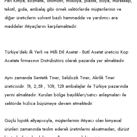
Emlak - Güvenlik ve Temizlik
Kozmetik
Franchise Yönetim Danışmanlığı
Peri Kimya; kozmetik, otomotiv, mobilya, plastik, boya, mürekkep,
tekstil, gıda, ambalaj gibi örnek sektörlerde müşterilerinin ve
Ev Hizmetleri
Market FMGC - Katlı Mağaza
Gayrimenkul
diğer üreticilerin solvent bazlı hammadde ve yardımcı ara
Sağlık Güzellik
Mobilya ve Ev Tekstili
Gıda ve Sarf Malzemeleri
maddeler ihtiyaçlarını karşılamaktadır.
Turizm - Eğlence
Oyuncak ve Hediyelik
Güvenlik - Temizlik
Takı
Giyim - Aksesuar
Türkiye’deki ilk Yerli ve Milli Etil Asetat - Butil Asetat üreticisi Kop
Acetate firmasının Distrübütörü olarak pazarda yer almaktadır.
Yapı Malzemesi - Hırdavat
Hukuk - Marka - Patent ve Tercüme
Isıtma - Soğutma ve Havalandırma
Aynı zamanda Sentetik Tiner, Selülozik Tiner, Akrilik Tiner
Lojistik - Kargo ve Kurye
üreticisidir. 1lt, 2,5lt , 10lt, 12lt ambalajlar ile Türkiye pazarında
yerini almaktadır. Kurulan bölge bayilikleri/satıcı anlaşmaları ile
Mali Kayıt ve Denetim
sektörde hızlıca büyümeye devam etmektedir.
Matbaa - Fotoğraf
Güçlü lojistik altyapısıyla, müşterilerinin ihtiyacı olan kimyasal
Mobilya Dekorasyon
ürünleri zamanında teslim ederek üretimlerini aksatmadan, dürüst
Proje - İnşaat ve Tesisat