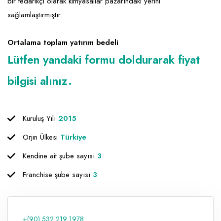
bir tedarikçi olarak kimyasallar pazarındaki yerini
sağlamlaştırmıştır.
Raf ve Depo Sistemleri
Reklam - Tanıtım - PR ve İnternet
Ortalama toplam yatırım bedeli
Seyahat - Rent A Car
Lütfen yandaki formu doldurarak fiyat
Tabela - Dijital Baskı
bilgisi alınız.
Kuruluş Yılı
2015
Orjin Ülkesi
Türkiye
Kendine ait şube sayısı
3
Franchise şube sayısı
3
+(90) 532 219 1978