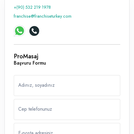
+(90) 532 219 1978
Raf ve Depo Sistemleri
franchise@franchiseturkey.com
Reklam - Tanıtım - PR ve İnternet
Seyahat - Rent A Car
Tabela - Dijital Baskı
ProMasaj
Başvuru Formu
Adınız, soyadınız
Cep telefonunuz
E-posta adresiniz