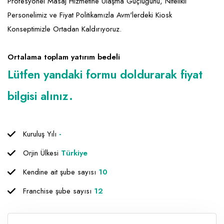
Emlak - Güvenlik ve Temizlik
Kozmetik
Franchise Yönetim Danışmanlığı
Profesyonel Masaj Hizmetine Ulaşma Güçlüğünü, Nitelikli
Personelimiz ve Fiyat Politikamızla Avm'lerdeki Kiosk
Ev Hizmetleri
Market FMGC - Katlı Mağaza
Gayrimenkul
Konseptimizle Ortadan Kaldırıyoruz.
Sağlık Güzellik
Mobilya ve Ev Tekstili
Gıda ve Sarf Malzemeleri
Ortalama toplam yatırım bedeli
Turizm - Eğlence
Oyuncak ve Hediyelik
Güvenlik - Temizlik
Lütfen yandaki formu doldurarak fiyat
Takı
Giyim - Aksesuar
bilgisi alınız.
Yapı Malzemesi - Hırdavat
Hukuk - Marka - Patent ve Tercüme
Isıtma - Soğutma ve Havalandırma
Kuruluş Yılı
-
Lojistik - Kargo ve Kurye
Orjin Ülkesi
Türkiye
Mali Kayıt ve Denetim
Kendine ait şube sayısı
10
Matbaa - Fotoğraf
Franchise şube sayısı
12
Mobilya Dekorasyon
Proje - İnşaat ve Tesisat