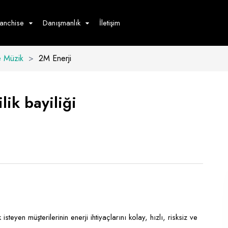
ranchise
Danışmanlık
İletişim
e Müzik
>
2M Enerji
çecek
Hizmet
Ürün
Giyim
Tedarik
öster
lik bayiliği
Hay
ge
Pasta
dön
bur
isteyen müşterilerinin enerji ihtiyaçlarını kolay, hızlı, risksiz ve