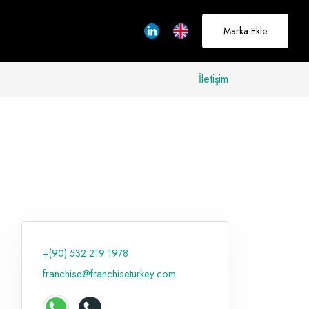
Marka Ekle
İletişim
allerinizi
rçeğe
üştürmek için
adayız
+(90) 532 219 1978
Hakkımızda
franchise@franchiseturkey.com