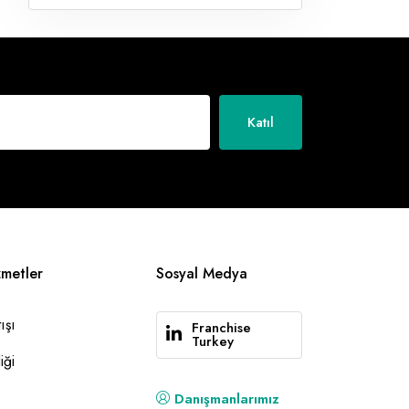
Katıl
zmetler
Sosyal Medya
ışı
Franchise
Turkey
iği
Danışmanlarımız