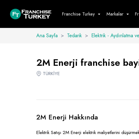
Franchise Turkey
Markalar
F
Ana Sayfa
>
Tedarik
>
Elektrik - Aydınlatma v
Yiyecek - İ
Hepsini G
2M Enerji franchise bayi
Büfe
TÜRKİYE
Cafe - Tatlı 
Fast Food
Restoran
2M Enerji Hakkında
Elektrik Satışı 2M Enerji elektrik maliyetlerini düşürmek 