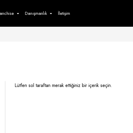
ranchise
Danışmanlık
İletişim
çecek
Hizmet
Ürün
Giyim
Tedarik
öster
Hay
ge
Pasta
dön
Lütfen sol taraftan merak ettiğiniz bir içerik seçin.
bur