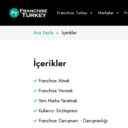
Franchise Turkey
Markalar
F
Ana Sayfa
>
İçerikler
Yiyecek - İ
Hepsini G
İçerikler
Büfe
Cafe - Tatlı 
Franchise Almak
Fast Food
Restoran
Franchise Vermek
Yeni Marka Yaratmak
Kullanıcı Sözleşmesi
Franchise Danışmanı - Danışmanlığı