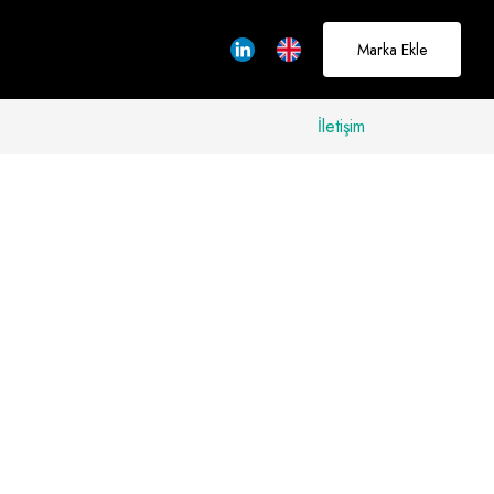
Marka Ekle
İletişim
allerinizi
rçeğe
üştürmek için
adayız
Hakkımızda