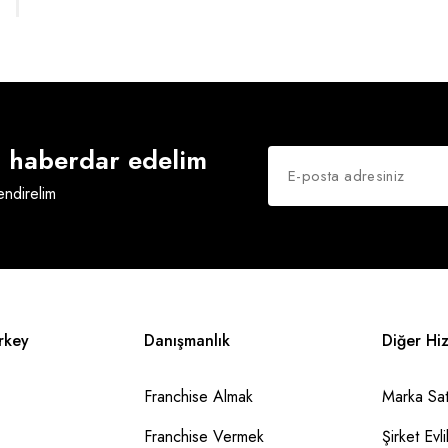
an haberdar edelim
lendirelim
rkey
Danışmanlık
Diğer Hi
Franchise Almak
Marka Sat
Franchise Vermek
Şirket Evlil