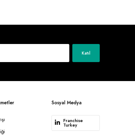
Katıl
zmetler
Sosyal Medya
ışı
Franchise
Turkey
iği