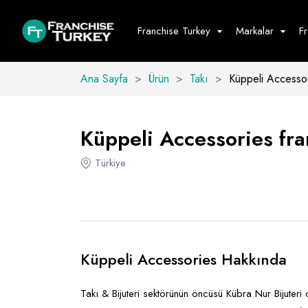
Franchise Turkey
Markalar
F
Ana Sayfa
>
Ürün
>
Takı
>
Küppeli Accesso
Yiyecek - İ
Hepsini G
Küppeli Accessories fran
Büfe
Türkiye
Cafe - Tatlı 
Fast Food
Restoran
Küppeli Accessories Hakkında
Takı & Bijuteri sektörünün öncüsü Kübra Nur Bijuteri