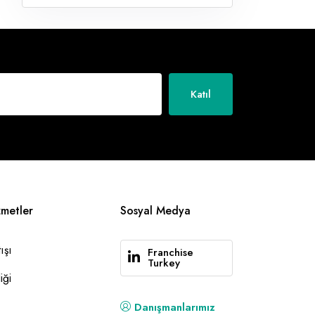
Katıl
zmetler
Sosyal Medya
ışı
Franchise
Turkey
iği
Danışmanlarımız