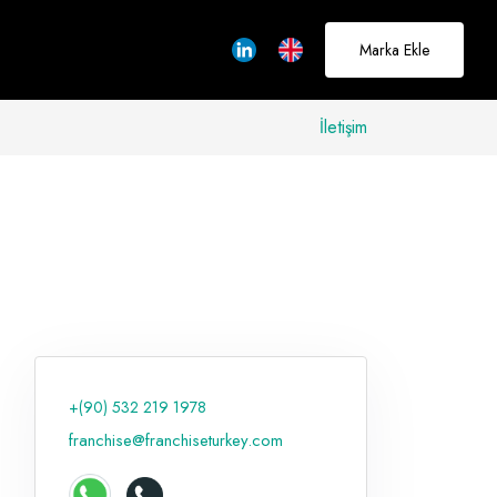
Marka Ekle
İletişim
allerinizi
rçeğe
üştürmek için
adayız
+(90) 532 219 1978
Hakkımızda
franchise@franchiseturkey.com