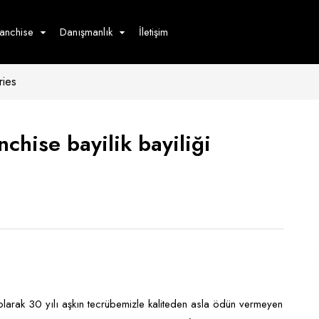
ranchise
Danışmanlık
İletişim
ries
çecek
Hizmet
Ürün
Giyim
Tedarik
öster
chise bayilik bayiliği
Hay
ge
Pasta
dön
bur
 olarak 30 yılı aşkın tecrübemizle kaliteden asla ödün vermeyen