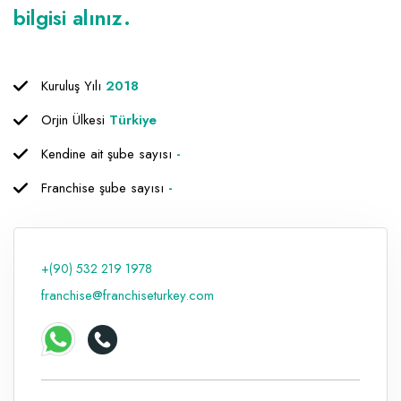
bilgisi alınız.
Raf ve Depo Sistemleri
Reklam - Tanıtım - PR ve İnternet
Kuruluş Yılı
2018
Seyahat - Rent A Car
Orjin Ülkesi
Türkiye
Tabela - Dijital Baskı
Kendine ait şube sayısı
-
Franchise şube sayısı
-
+(90) 532 219 1978
franchise@franchiseturkey.com