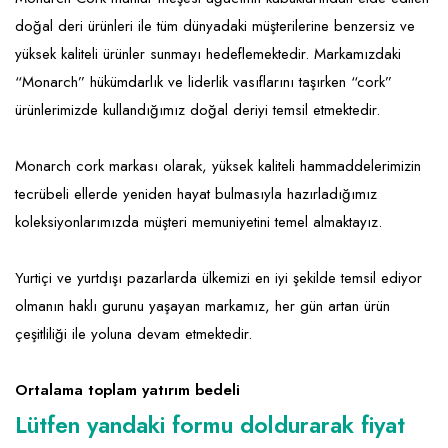
Emlak - Güvenlik ve Temizlik
Kozmetik
Franchise Yönetim Danışmanlığı
doğal deri ürünleri ile tüm dünyadaki müşterilerine benzersiz ve
Ev Hizmetleri
Market FMGC - Katlı Mağaza
Gayrimenkul
yüksek kaliteli ürünler sunmayı hedeflemektedir. Markamızdaki
Sağlık Güzellik
Mobilya ve Ev Tekstili
Gıda ve Sarf Malzemeleri
“Monarch” hükümdarlık ve liderlik vasıflarını taşırken “cork”
ürünlerimizde kullandığımız doğal deriyi temsil etmektedir.
Turizm - Eğlence
Oyuncak ve Hediyelik
Güvenlik - Temizlik
Takı
Giyim - Aksesuar
Monarch cork markası olarak, yüksek kaliteli hammaddelerimizin
tecrübeli ellerde yeniden hayat bulmasıyla hazırladığımız
Yapı Malzemesi - Hırdavat
Hukuk - Marka - Patent ve Tercüme
koleksiyonlarımızda müşteri memuniyetini temel almaktayız.
Isıtma - Soğutma ve Havalandırma
Yurtiçi ve yurtdışı pazarlarda ülkemizi en iyi şekilde temsil ediyor
Lojistik - Kargo ve Kurye
olmanın haklı gurunu yaşayan markamız, her gün artan ürün
Mali Kayıt ve Denetim
çeşitliliği ile yoluna devam etmektedir.
Matbaa - Fotoğraf
Ortalama toplam yatırım bedeli
Mobilya Dekorasyon
Lütfen yandaki formu doldurarak fiyat
Proje - İnşaat ve Tesisat