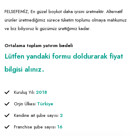
Emlak - Güvenlik ve Temizlik
Kozmetik
Franchise Yönetim Danışmanlığı
FELSEFEMİZ; En güzel boykot daha iyisini üretmektir. Alternatif
Ev Hizmetleri
Market FMGC - Katlı Mağaza
Gayrimenkul
ürünler üretmediğimiz sürece tüketim toplumu olmaya mahkumuz
Sağlık Güzellik
Mobilya ve Ev Tekstili
Gıda ve Sarf Malzemeleri
ve biz biliyoruz ki gücümüz ürettiğimiz kadar.
Turizm - Eğlence
Oyuncak ve Hediyelik
Güvenlik - Temizlik
Ortalama toplam yatırım bedeli
Takı
Giyim - Aksesuar
Lütfen yandaki formu doldurarak fiyat
Yapı Malzemesi - Hırdavat
Hukuk - Marka - Patent ve Tercüme
bilgisi alınız.
Isıtma - Soğutma ve Havalandırma
Lojistik - Kargo ve Kurye
Kuruluş Yılı
2018
Mali Kayıt ve Denetim
Orjin Ülkesi
Türkiye
Matbaa - Fotoğraf
Kendine ait şube sayısı
2
Mobilya Dekorasyon
Franchise şube sayısı
16
Proje - İnşaat ve Tesisat