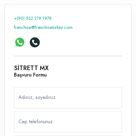
Raf ve Depo Sistemleri
+(90) 532 219 1978
Reklam - Tanıtım - PR ve İnternet
franchise@franchiseturkey.com
Seyahat - Rent A Car
Tabela - Dijital Baskı
SİTRETT MX
Başvuru Formu
Adınız, soyadınız
Cep telefonunuz