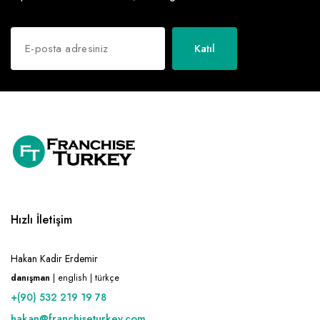
Katıl
Hızlı İletişim
Hakan Kadir Erdemir
danışman
| english | türkçe
+(90) 532 219 19 78
hakan@franchiseturkey.com