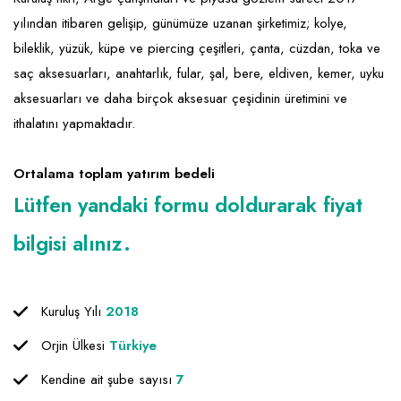
Emlak - Güvenlik ve Temizlik
Kozmetik
Franchise Yönetim Danışmanlığı
yılından itibaren gelişip, günümüze uzanan şirketimiz; kolye,
Ev Hizmetleri
Market FMGC - Katlı Mağaza
Gayrimenkul
bileklik, yüzük, küpe ve piercing çeşitleri, çanta, cüzdan, toka ve
Sağlık Güzellik
Mobilya ve Ev Tekstili
Gıda ve Sarf Malzemeleri
saç aksesuarları, anahtarlık, fular, şal, bere, eldiven, kemer, uyku
aksesuarları ve daha birçok aksesuar çeşidinin üretimini ve
Turizm - Eğlence
Oyuncak ve Hediyelik
Güvenlik - Temizlik
ithalatını yapmaktadır.
Takı
Giyim - Aksesuar
Ortalama toplam yatırım bedeli
Yapı Malzemesi - Hırdavat
Hukuk - Marka - Patent ve Tercüme
Lütfen yandaki formu doldurarak fiyat
Isıtma - Soğutma ve Havalandırma
bilgisi alınız.
Lojistik - Kargo ve Kurye
Mali Kayıt ve Denetim
Kuruluş Yılı
2018
Matbaa - Fotoğraf
Orjin Ülkesi
Türkiye
Mobilya Dekorasyon
Kendine ait şube sayısı
7
Proje - İnşaat ve Tesisat