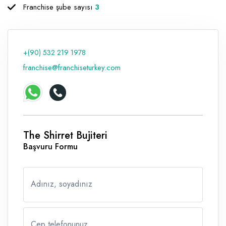
Franchise şube sayısı
3
Raf ve Depo Sistemleri
Reklam - Tanıtım - PR ve İnternet
+(90) 532 219 1978
Seyahat - Rent A Car
franchise@franchiseturkey.com
Tabela - Dijital Baskı
The Shirret Bujiteri
Başvuru Formu
Adınız, soyadınız
Cep telefonunuz