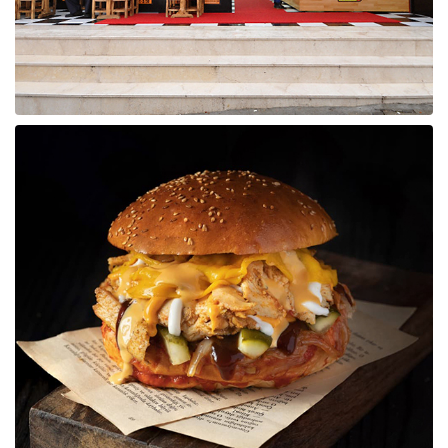
Raf ve Depo Sistemleri
Reklam - Tanıtım - PR ve İnternet
Seyahat - Rent A Car
Tabela - Dijital Baskı