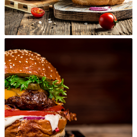
Raf ve Depo Sistemleri
Reklam - Tanıtım - PR ve İnternet
Seyahat - Rent A Car
Tabela - Dijital Baskı