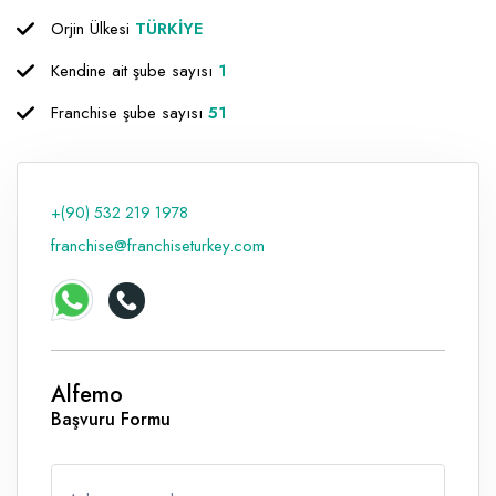
Orjin Ülkesi
TÜRKİYE
Raf ve Depo Sistemleri
Kendine ait şube sayısı
1
Reklam - Tanıtım - PR ve İnternet
Franchise şube sayısı
51
Seyahat - Rent A Car
Tabela - Dijital Baskı
+(90) 532 219 1978
franchise@franchiseturkey.com
Alfemo
Başvuru Formu