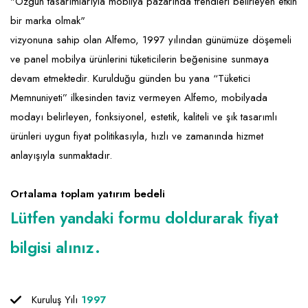
Emlak - Güvenlik ve Temizlik
Kozmetik
Franchise Yönetim Danışmanlığı
"Özgün tasarımlarıyla mobilya pazarında trendleri belirleyen etkin
bir marka olmak"
Ev Hizmetleri
Market FMGC - Katlı Mağaza
Gayrimenkul
vizyonuna sahip olan Alfemo, 1997 yılından günümüze döşemeli
Sağlık Güzellik
Mobilya ve Ev Tekstili
Gıda ve Sarf Malzemeleri
ve panel mobilya ürünlerini tüketicilerin beğenisine sunmaya
devam etmektedir. Kurulduğu günden bu yana “Tüketici
Turizm - Eğlence
Oyuncak ve Hediyelik
Güvenlik - Temizlik
Memnuniyeti” ilkesinden taviz vermeyen Alfemo, mobilyada
Takı
Giyim - Aksesuar
modayı belirleyen, fonksiyonel, estetik, kaliteli ve şık tasarımlı
ürünleri uygun fiyat politikasıyla, hızlı ve zamanında hizmet
Yapı Malzemesi - Hırdavat
Hukuk - Marka - Patent ve Tercüme
anlayışıyla sunmaktadır.
Isıtma - Soğutma ve Havalandırma
Lojistik - Kargo ve Kurye
Ortalama toplam yatırım bedeli
Lütfen yandaki formu doldurarak fiyat
Mali Kayıt ve Denetim
bilgisi alınız.
Matbaa - Fotoğraf
Mobilya Dekorasyon
Kuruluş Yılı
1997
Proje - İnşaat ve Tesisat