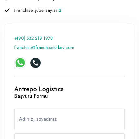
Raf ve Depo Sistemleri
Franchise şube sayısı
2
Reklam - Tanıtım - PR ve İnternet
Seyahat - Rent A Car
+(90) 532 219 1978
Tabela - Dijital Baskı
franchise@franchiseturkey.com
Antrepo Logistıcs
Başvuru Formu
Adınız, soyadınız