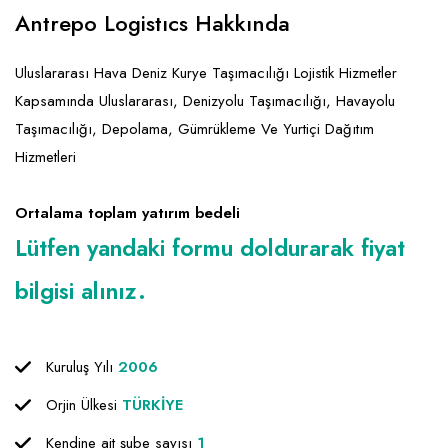
Emlak - Güvenlik ve Temizlik
Kozmetik
Franchise Yönetim Danışmanlığı
Antrepo Logistıcs Hakkında
Ev Hizmetleri
Market FMGC - Katlı Mağaza
Gayrimenkul
Uluslararası Hava Deniz Kurye Taşımacılığı Lojistik Hizmetler
Sağlık Güzellik
Mobilya ve Ev Tekstili
Gıda ve Sarf Malzemeleri
Kapsamında Uluslararası, Denizyolu Taşımacılığı, Havayolu
Turizm - Eğlence
Oyuncak ve Hediyelik
Güvenlik - Temizlik
Taşımacılığı, Depolama, Gümrükleme Ve Yurtiçi Dağıtım
Hizmetleri
Takı
Giyim - Aksesuar
Yapı Malzemesi - Hırdavat
Hukuk - Marka - Patent ve Tercüme
Ortalama toplam yatırım bedeli
Isıtma - Soğutma ve Havalandırma
Lütfen yandaki formu doldurarak fiyat
Lojistik - Kargo ve Kurye
bilgisi alınız.
Mali Kayıt ve Denetim
Matbaa - Fotoğraf
Kuruluş Yılı
2006
Mobilya Dekorasyon
Orjin Ülkesi
TÜRKİYE
Proje - İnşaat ve Tesisat
Kendine ait şube sayısı
1