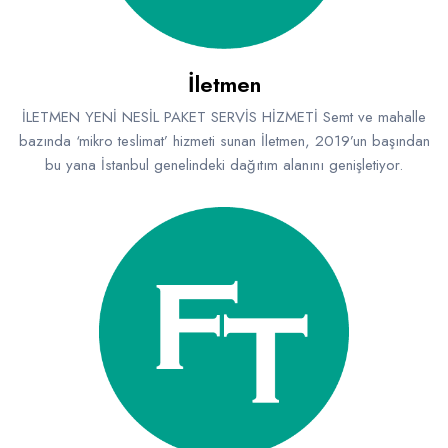
Raf ve Depo Sistemleri
Reklam - Tanıtım - PR ve İnternet
İletmen
Seyahat - Rent A Car
İLETMEN YENİ NESİL PAKET SERVİS HİZMETİ Semt ve mahalle
bazında ‘mikro teslimat’ hizmeti sunan İletmen, 2019’un başından
Tabela - Dijital Baskı
bu yana İstanbul genelindeki dağıtım alanını genişletiyor.