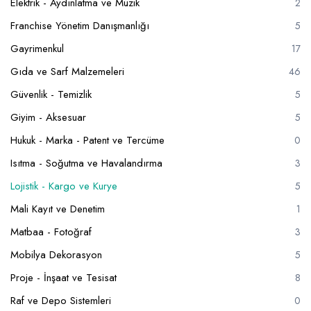
Elektrik - Aydınlatma ve Müzik
2
Franchise Yönetim Danışmanlığı
5
Gayrimenkul
17
Gıda ve Sarf Malzemeleri
46
Güvenlik - Temizlik
5
Giyim - Aksesuar
5
Hukuk - Marka - Patent ve Tercüme
0
Isıtma - Soğutma ve Havalandırma
3
Lojistik - Kargo ve Kurye
5
Mali Kayıt ve Denetim
1
Matbaa - Fotoğraf
3
Mobilya Dekorasyon
5
Proje - İnşaat ve Tesisat
8
Raf ve Depo Sistemleri
0