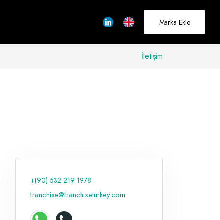
Marka Ekle
İletişim
allerinizi
rçeğe
üştürmek için
adayız
+(90) 532 219 1978
Hakkımızda
franchise@franchiseturkey.com