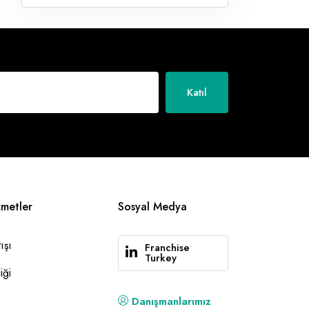
Katıl
zmetler
Sosyal Medya
ışı
Franchise
Turkey
iği
Danışmanlarımız