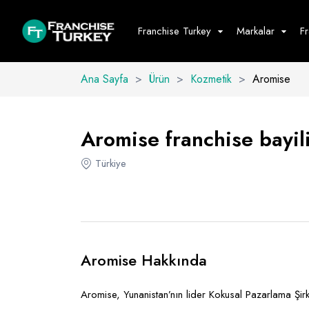
Franchise Turkey
Markalar
F
Ana Sayfa
>
Ürün
>
Kozmetik
>
Aromise
Yiyecek - İ
Hepsini G
Aromise franchise bayili
Büfe
Türkiye
Cafe - Tatlı 
Fast Food
Restoran
Aromise Hakkında
Aromise, Yunanistan’nın lider Kokusal Pazarlama Şirk