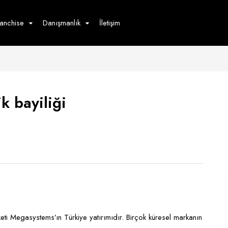
ranchise
Danışmanlık
İletişim
çecek
Hizmet
Ürün
Giyim
Tedarik
öster
k bayiliği
Hay
ge
Pasta
dön
bur
eti Megasystems’ın Türkiye yatırımıdır. Birçok küresel markanın