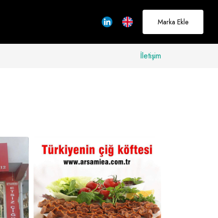
Marka Ekle
İletişim
allerinizi
rçeğe
üştürmek için
adayız
Hakkımızda