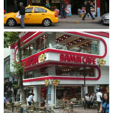
Raf ve Depo Sistemleri
Reklam - Tanıtım - PR ve İnternet
Seyahat - Rent A Car
Tabela - Dijital Baskı