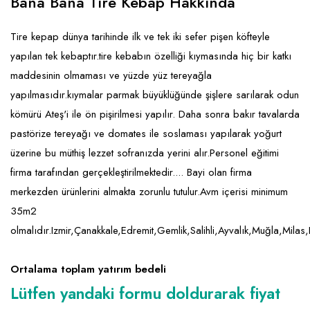
Bana Bana Tire Kebap Hakkında
Tire kepap dünya tarihinde ilk ve tek iki sefer pişen köfteyle
yapılan tek kebaptır.tire kebabın özelliği kıymasında hiç bir katkı
maddesinin olmaması ve yüzde yüz tereyağla
yapılmasıdır.kıymalar parmak büyüklüğünde şişlere sarılarak odun
kömürü Ateş'i ile ön pişirilmesi yapılır. Daha sonra bakır tavalarda
pastörize tereyağı ve domates ile soslaması yapılarak yoğurt
üzerine bu müthiş lezzet sofranızda yerini alır.Personel eğitimi
firma tarafından gerçekleştirilmektedir.... Bayi olan firma
merkezden ürünlerini almakta zorunlu tutulur.Avm içerisi minimum
35m2
olmalıdır.Izmir,Çanakkale,Edremit,Gemlik,Salihli,Ayvalık,Muğla,Mila
Ortalama toplam yatırım bedeli
Lütfen yandaki formu doldurarak fiyat