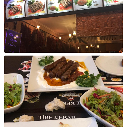
Raf ve Depo Sistemleri
Reklam - Tanıtım - PR ve İnternet
Seyahat - Rent A Car
Tabela - Dijital Baskı