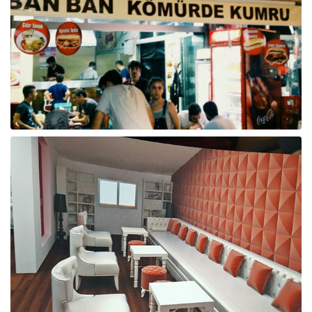
Raf ve Depo Sistemleri
Reklam - Tanıtım - PR ve İnternet
Seyahat - Rent A Car
Tabela - Dijital Baskı