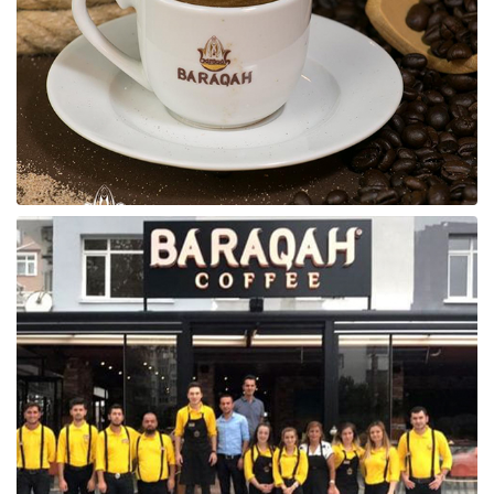
Raf ve Depo Sistemleri
Reklam - Tanıtım - PR ve İnternet
Seyahat - Rent A Car
Tabela - Dijital Baskı