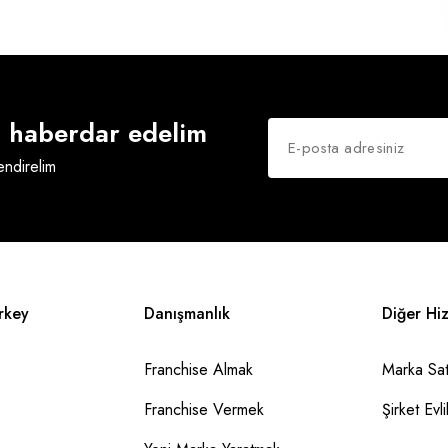
an haberdar edelim
lendirelim
rkey
Danışmanlık
Diğer Hi
Franchise Almak
Marka Sat
Franchise Vermek
Şirket Evlil