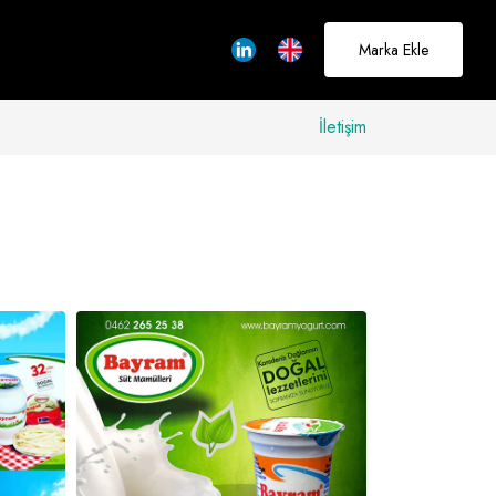
Marka Ekle
İletişim
allerinizi
rçeğe
üştürmek için
adayız
Hakkımızda