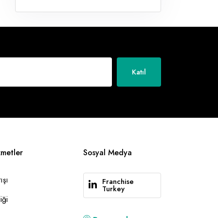
Katıl
zmetler
Sosyal Medya
ışı
Franchise
Turkey
iği