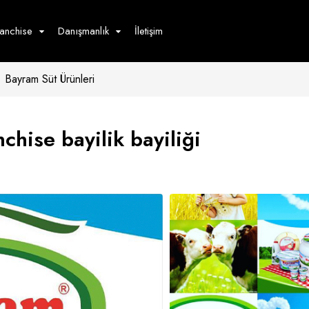
ranchise
Danışmanlık
İletişim
Bayram Süt Ürünleri
çecek
Hizmet
Ürün
Giyim
Tedarik
öster
chise bayilik bayiliği
Hay
ge
Pasta
dön
bur