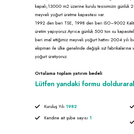
kapalı,13000 m2 üzerine kurulu tesisimizin günlük 
meyveli yoğurt üretme kapasitesi var.
1992 den beri TSE, 1998 den beri ISO–9002 Kalite
üretim yapıyoruz.Ayrıca günlük 500 ton su kapasitel
beri imal ettiğimiz meyveli yoğurt hattını 2004 yılı 
ekipman ile ülke genelinde değişik süt fabrikaların
yoğurt üretiyoruz.
Ortalama toplam yatırım bedeli
Lütfen yandaki formu doldurarak f
Kuruluş Yılı
1982
Kendine ait şube sayısı
1