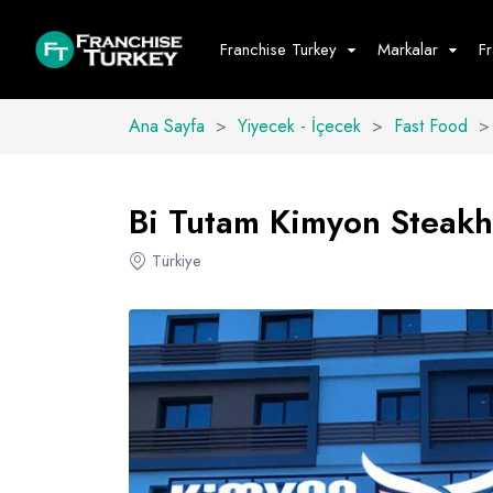
Franchise Turkey
Markalar
F
Ana Sayfa
>
Yiyecek - İçecek
>
Fast Food
>
Yiyecek - İ
Hepsini G
Bi Tutam Kimyon Steakho
Büfe
Türkiye
Cafe - Tatlı 
Fast Food
Restoran