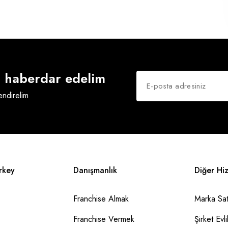
an haberdar edelim
lendirelim
rkey
Danışmanlık
Diğer Hi
Franchise Almak
Marka Sat
Franchise Vermek
Şirket Evlil