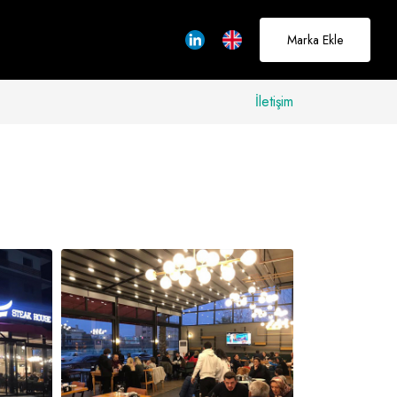
Marka Ekle
İletişim
allerinizi
rçeğe
üştürmek için
adayız
Hakkımızda