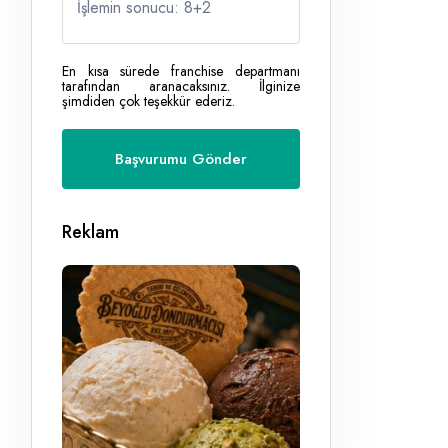
İşlemin sonucu: 8
+
2
En kısa sürede franchise departmanı
tarafından aranacaksınız. İlginize
şimdiden çok teşekkür ederiz.
Reklam