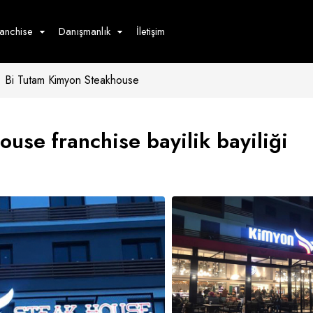
ranchise
Danışmanlık
İletişim
Bi Tutam Kimyon Steakhouse
çecek
Hizmet
Ürün
Giyim
Tedarik
öster
use franchise bayilik bayiliği
Hay
ge
Pasta
dön
bur