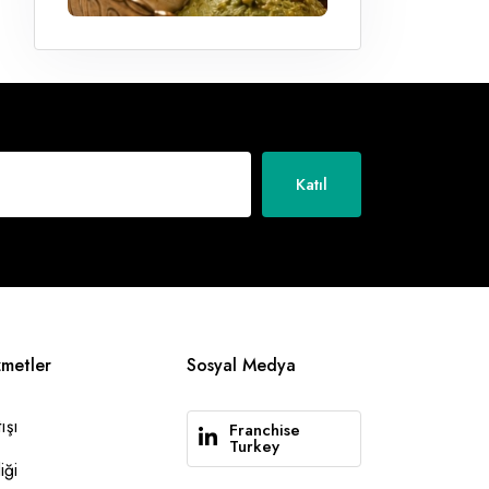
Katıl
zmetler
Sosyal Medya
ışı
Franchise
Turkey
iği