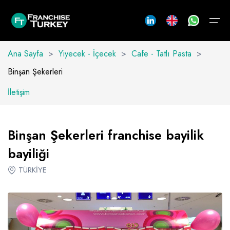
Ana Sayfa
>
Yiyecek - İçecek
>
Cafe - Tatlı Pasta
>
Binşan Şekerleri
Franchise Turkey
İletişim
Markalar
Franchise Turkey
Markalar
Yiyecek - İçecek
Hizmet
Ürün
Giyim
Tedarik
Franchise
Danışmanlık
Franchise
Hakkımızda
Yiyecek - İçecek
Franchise Nedir?
Arap Ülkeleri
TÜMÜNÜ GÖR
TÜMÜNÜ GÖR
TÜMÜNÜ GÖR
TÜMÜNÜ GÖR
TÜMÜNÜ GÖR
Binşan Şekerleri franchise bayilik
Ekibimiz
Büfe
Hizmet
Araç Bakım ve Onarım
Benzin - Araç
Ayakkabı - Çanta - Aksesuar
Çevre Düzenleme ve Oyun Alanı
Franchise Sözleşmesi
Franchise Almak
Danışmanlık
bayiliği
Reklam
Cafe - Tatlı Pasta
Aracılık Hizmetleri
Ürün
Beyaz Eşya - Züccaciye
Çocuk Giyim
Bilgiişlem ve İletişim
Sıkça Sorulan Sorular
Franchise Vermek
TÜRKİYE
İletişim
İletişim
Fast Food
İş Hizmetleri
Elektronik ve Telefon
Giyim
Spor
Eğitim ( Tedarik )
Yeni Marka Yaratmak
Restoran
Eğitim ( Hizmet )
Kırtasiye - Kitap - Müzik ve Hediyelik
Yetişkin Giyim
Tedarik
Elektrik - Aydınlatma ve Müzik