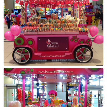
Emlak - Güvenlik ve Temizlik
Kozmetik
Franchise Yönetim Danışmanlığı
Ev Hizmetleri
Market FMGC - Katlı Mağaza
Gayrimenkul
Sağlık Güzellik
Mobilya ve Ev Tekstili
Gıda ve Sarf Malzemeleri
Turizm - Eğlence
Oyuncak ve Hediyelik
Güvenlik - Temizlik
Takı
Giyim - Aksesuar
Yapı Malzemesi - Hırdavat
Hukuk - Marka - Patent ve Tercüme
Isıtma - Soğutma ve Havalandırma
Lojistik - Kargo ve Kurye
Mali Kayıt ve Denetim
Matbaa - Fotoğraf
Mobilya Dekorasyon
Proje - İnşaat ve Tesisat