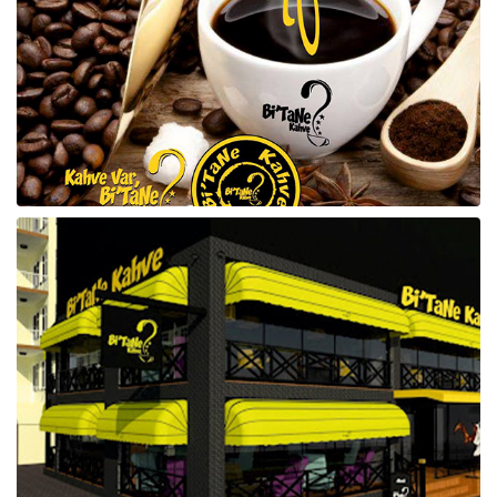
Raf ve Depo Sistemleri
Reklam - Tanıtım - PR ve İnternet
Seyahat - Rent A Car
Tabela - Dijital Baskı