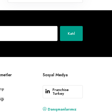
Katıl
zmetler
Sosyal Medya
ışı
Franchise
Turkey
iği
Danışmanlarımız