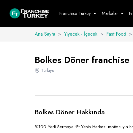
Franchise Turkey
Markalar
F
Ana Sayfa
>
Yiyecek - İçecek
>
Fast Food
>
Yiyecek - İ
Hepsini G
Bolkes Döner franchise b
Büfe
Türkiye
Cafe - Tatlı 
Fast Food
Restoran
Bolkes Döner Hakkında
%100 Yerli Sermaye ‘Et Yesin Herkes’ mottosuyla ha