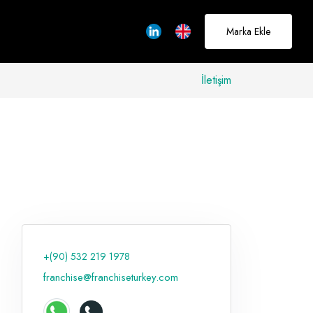
Marka Ekle
İletişim
allerinizi
rçeğe
üştürmek için
adayız
+(90) 532 219 1978
Hakkımızda
franchise@franchiseturkey.com