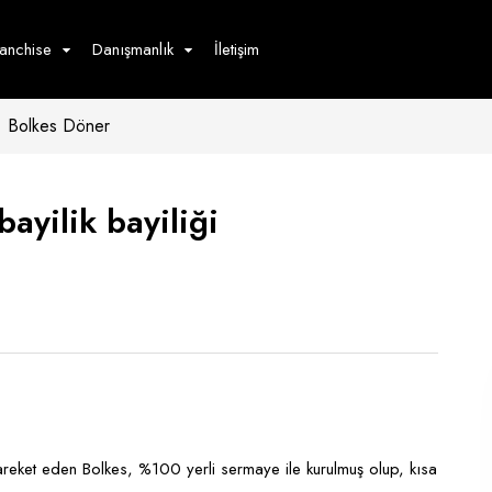
ranchise
Danışmanlık
İletişim
Bolkes Döner
çecek
Hizmet
Ürün
Giyim
Tedarik
öster
ayilik bayiliği
Hay
ge
Pasta
dön
bur
reket eden Bolkes, %100 yerli sermaye ile kurulmuş olup, kısa