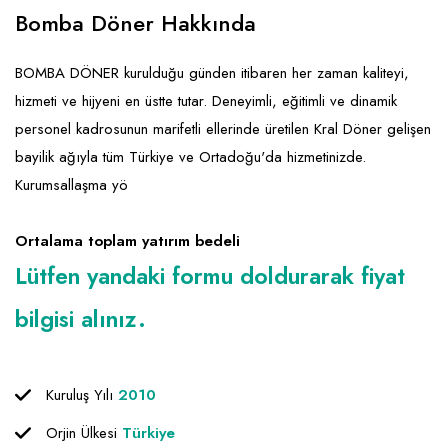
Emlak - Güvenlik ve Temizlik
Kozmetik
Franchise Yönetim Danışmanlığı
Bomba Döner Hakkında
Ev Hizmetleri
Market FMGC - Katlı Mağaza
Gayrimenkul
BOMBA DÖNER kurulduğu günden itibaren her zaman kaliteyi,
Sağlık Güzellik
Mobilya ve Ev Tekstili
Gıda ve Sarf Malzemeleri
hizmeti ve hijyeni en üstte tutar. Deneyimli, eğitimli ve dinamik
Turizm - Eğlence
Oyuncak ve Hediyelik
Güvenlik - Temizlik
personel kadrosunun marifetli ellerinde üretilen Kral Döner gelişen
bayilik ağıyla tüm Türkiye ve Ortadoğu'da hizmetinizde.
Takı
Giyim - Aksesuar
Kurumsallaşma yö
Yapı Malzemesi - Hırdavat
Hukuk - Marka - Patent ve Tercüme
Isıtma - Soğutma ve Havalandırma
Ortalama toplam yatırım bedeli
Lütfen yandaki formu doldurarak fiyat
Lojistik - Kargo ve Kurye
bilgisi alınız.
Mali Kayıt ve Denetim
Matbaa - Fotoğraf
Kuruluş Yılı
2010
Mobilya Dekorasyon
Orjin Ülkesi
Türkiye
Proje - İnşaat ve Tesisat