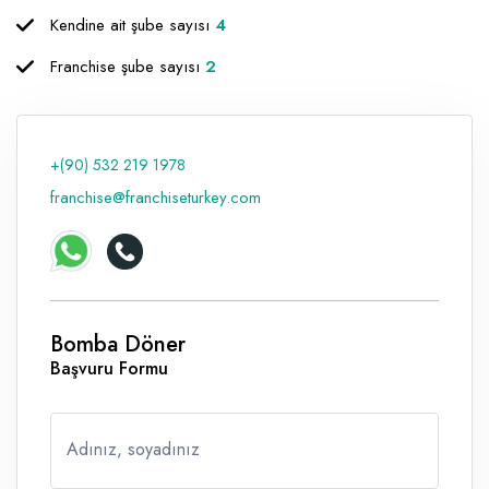
Kendine ait şube sayısı
4
Raf ve Depo Sistemleri
Franchise şube sayısı
2
Reklam - Tanıtım - PR ve İnternet
Seyahat - Rent A Car
Tabela - Dijital Baskı
+(90) 532 219 1978
franchise@franchiseturkey.com
Bomba Döner
Başvuru Formu
Adınız, soyadınız