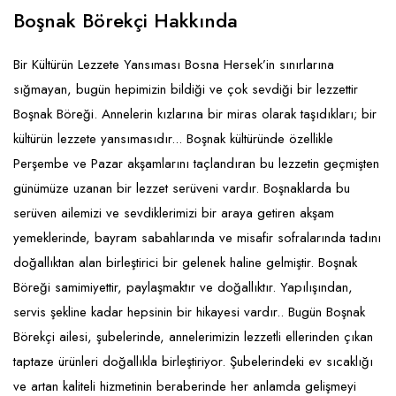
Emlak - Güvenlik ve Temizlik
Kozmetik
Franchise Yönetim Danışmanlığı
Boşnak Börekçi Hakkında
Ev Hizmetleri
Market FMGC - Katlı Mağaza
Gayrimenkul
Bir Kültürün Lezzete Yansıması Bosna Hersek’in sınırlarına
Sağlık Güzellik
Mobilya ve Ev Tekstili
Gıda ve Sarf Malzemeleri
sığmayan, bugün hepimizin bildiği ve çok sevdiği bir lezzettir
Turizm - Eğlence
Oyuncak ve Hediyelik
Güvenlik - Temizlik
Boşnak Böreği. Annelerin kızlarına bir miras olarak taşıdıkları; bir
kültürün lezzete yansımasıdır... Boşnak kültüründe özellikle
Takı
Giyim - Aksesuar
Perşembe ve Pazar akşamlarını taçlandıran bu lezzetin geçmişten
Yapı Malzemesi - Hırdavat
Hukuk - Marka - Patent ve Tercüme
günümüze uzanan bir lezzet serüveni vardır. Boşnaklarda bu
Isıtma - Soğutma ve Havalandırma
serüven ailemizi ve sevdiklerimizi bir araya getiren akşam
yemeklerinde, bayram sabahlarında ve misafir sofralarında tadını
Lojistik - Kargo ve Kurye
doğallıktan alan birleştirici bir gelenek haline gelmiştir. Boşnak
Mali Kayıt ve Denetim
Böreği samimiyettir, paylaşmaktır ve doğallıktır. Yapılışından,
servis şekline kadar hepsinin bir hikayesi vardır.. Bugün Boşnak
Matbaa - Fotoğraf
Börekçi ailesi, şubelerinde, annelerimizin lezzetli ellerinden çıkan
Mobilya Dekorasyon
taptaze ürünleri doğallıkla birleştiriyor. Şubelerindeki ev sıcaklığı
ve artan kaliteli hizmetinin beraberinde her anlamda gelişmeyi
Proje - İnşaat ve Tesisat