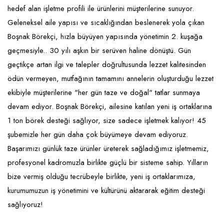
hedef alan işletme profili ile ürünlerini müşterilerine sunuyor.
Raf ve Depo Sistemleri
Geleneksel aile yapısı ve sıcaklığından beslenerek yola çıkan
Reklam - Tanıtım - PR ve İnternet
Boşnak Börekçi, hızla büyüyen yapısında yönetimin 2. kuşağa
geçmesiyle.. 30 yılı aşkın bir serüven haline dönüştü. Gün
Seyahat - Rent A Car
geçtikçe artan ilgi ve talepler doğrultusunda lezzet kalitesinden
Tabela - Dijital Baskı
ödün vermeyen, mutfağının tamamını annelerin oluşturduğu lezzet
ekibiyle müşterilerine "her gün taze ve doğal" tatlar sunmaya
devam ediyor. Boşnak Börekçi, ailesine katılan yeni iş ortaklarına
1 ton börek desteği sağlıyor, size sadece işletmek kalıyor! 45
şubemizle her gün daha çok büyümeye devam ediyoruz.
Başarımızı günlük taze ürünler üreterek sağladığımız işletmemiz,
profesyonel kadromuzla birlikte güçlü bir sisteme sahip. Yılların
bize vermiş olduğu tecrübeyle birlikte, yeni iş ortaklarımıza,
kurumumuzun iş yönetimini ve kültürünü aktararak eğitim desteği
sağlıyoruz!