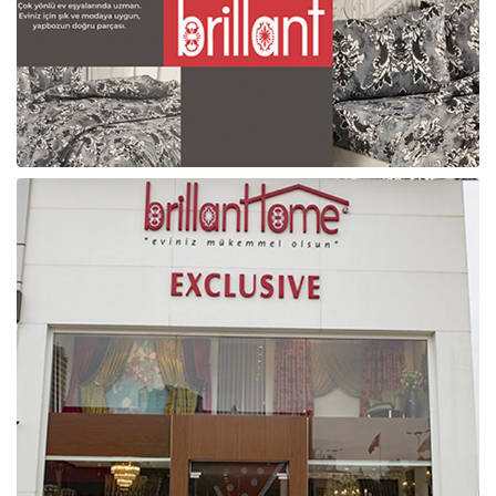
Raf ve Depo Sistemleri
Reklam - Tanıtım - PR ve İnternet
Seyahat - Rent A Car
Tabela - Dijital Baskı