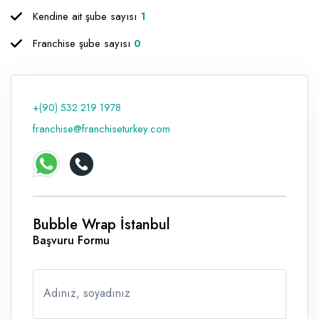
Kendine ait şube sayısı
1
Raf ve Depo Sistemleri
Franchise şube sayısı
0
Reklam - Tanıtım - PR ve İnternet
Seyahat - Rent A Car
Tabela - Dijital Baskı
+(90) 532 219 1978
franchise@franchiseturkey.com
Bubble Wrap İstanbul
Başvuru Formu
Adınız, soyadınız