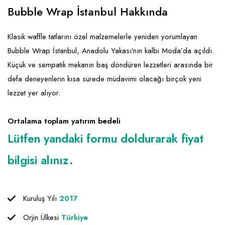
Emlak - Güvenlik ve Temizlik
Kozmetik
Franchise Yönetim Danışmanlığı
Bubble Wrap İstanbul Hakkında
Ev Hizmetleri
Market FMGC - Katlı Mağaza
Gayrimenkul
Klasik waffle tatlarını özel malzemelerle yeniden yorumlayan
Sağlık Güzellik
Mobilya ve Ev Tekstili
Gıda ve Sarf Malzemeleri
Bubble Wrap İstanbul, Anadolu Yakası’nın kalbi Moda’da açıldı.
Turizm - Eğlence
Oyuncak ve Hediyelik
Güvenlik - Temizlik
Küçük ve sempatik mekanın baş döndüren lezzetleri arasında bir
defa deneyenlerin kısa sürede müdavimi olacağı birçok yeni
Takı
Giyim - Aksesuar
lezzet yer alıyor.
Yapı Malzemesi - Hırdavat
Hukuk - Marka - Patent ve Tercüme
Isıtma - Soğutma ve Havalandırma
Ortalama toplam yatırım bedeli
Lütfen yandaki formu doldurarak fiyat
Lojistik - Kargo ve Kurye
bilgisi alınız.
Mali Kayıt ve Denetim
Matbaa - Fotoğraf
Kuruluş Yılı
2017
Mobilya Dekorasyon
Orjin Ülkesi
Türkiye
Proje - İnşaat ve Tesisat