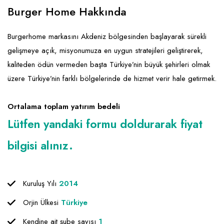
Emlak - Güvenlik ve Temizlik
Kozmetik
Franchise Yönetim Danışmanlığı
Burger Home Hakkında
Ev Hizmetleri
Market FMGC - Katlı Mağaza
Gayrimenkul
Burgerhome markasını Akdeniz bölgesinden başlayarak sürekli
Sağlık Güzellik
Mobilya ve Ev Tekstili
Gıda ve Sarf Malzemeleri
gelişmeye açık, misyonumuza en uygun stratejileri geliştirerek,
Turizm - Eğlence
Oyuncak ve Hediyelik
Güvenlik - Temizlik
kaliteden ödün vermeden başta Türkiye’nin büyük şehirleri olmak
üzere Türkiye’nin farklı bölgelerinde de hizmet verir hale getirmek.
Takı
Giyim - Aksesuar
Yapı Malzemesi - Hırdavat
Hukuk - Marka - Patent ve Tercüme
Ortalama toplam yatırım bedeli
Isıtma - Soğutma ve Havalandırma
Lütfen yandaki formu doldurarak fiyat
Lojistik - Kargo ve Kurye
bilgisi alınız.
Mali Kayıt ve Denetim
Matbaa - Fotoğraf
Kuruluş Yılı
2014
Mobilya Dekorasyon
Orjin Ülkesi
Türkiye
Proje - İnşaat ve Tesisat
Kendine ait şube sayısı
1