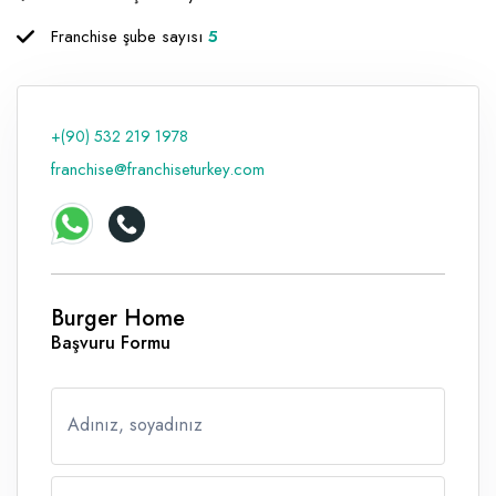
Raf ve Depo Sistemleri
Franchise şube sayısı
5
Reklam - Tanıtım - PR ve İnternet
Seyahat - Rent A Car
+(90) 532 219 1978
Tabela - Dijital Baskı
franchise@franchiseturkey.com
Burger Home
Başvuru Formu
Adınız, soyadınız