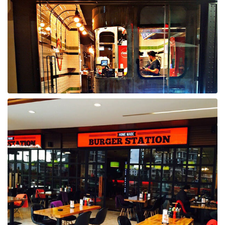
Raf ve Depo Sistemleri
Reklam - Tanıtım - PR ve İnternet
Seyahat - Rent A Car
Tabela - Dijital Baskı