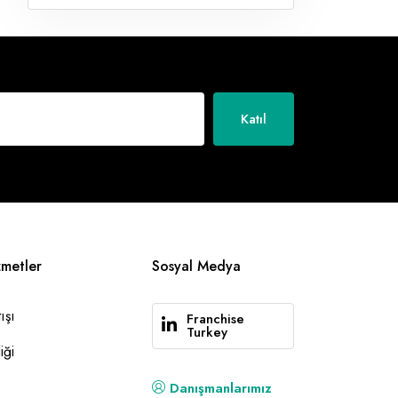
Katıl
zmetler
Sosyal Medya
ışı
Franchise
Turkey
iği
Danışmanlarımız