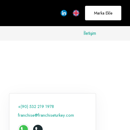
Marka Ekle
İletişim
allerinizi
rçeğe
üştürmek için
adayız
+(90) 532 219 1978
Hakkımızda
franchise@franchiseturkey.com