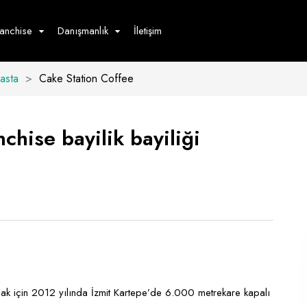
ranchise
Danışmanlık
İletişim
Pasta
>
Cake Station Coffee
çecek
Hizmet
Ürün
Giyim
Tedarik
öster
chise bayilik bayiliği
Hay
ge
Pasta
dön
bur
şımak için 2012 yılında İzmit Kartepe’de 6.000 metrekare kapalı