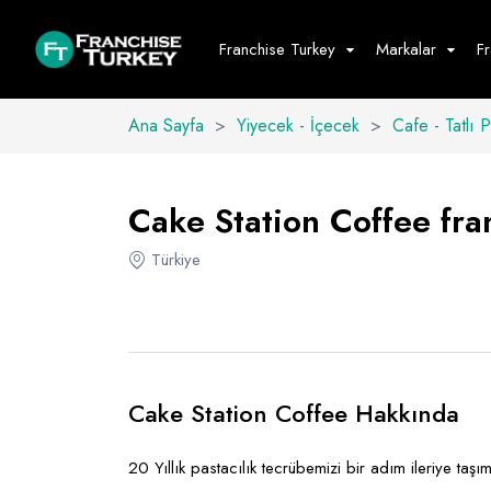
Franchise Turkey
Markalar
F
Ana Sayfa
>
Yiyecek - İçecek
>
Cafe - Tatlı 
Yiyecek - İ
Hepsini G
Cake Station Coffee fran
Büfe
Türkiye
Cafe - Tatlı 
Fast Food
Restoran
Cake Station Coffee Hakkında
20 Yıllık pastacılık tecrübemizi bir adım ileriye ta