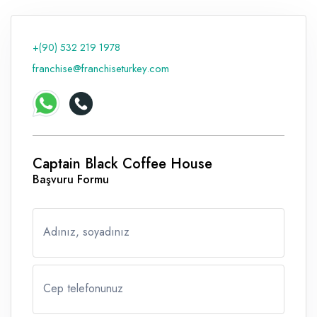
Raf ve Depo Sistemleri
+(90) 532 219 1978
Reklam - Tanıtım - PR ve İnternet
franchise@franchiseturkey.com
Seyahat - Rent A Car
Tabela - Dijital Baskı
Captain Black Coffee House
Başvuru Formu
Adınız, soyadınız
Cep telefonunuz