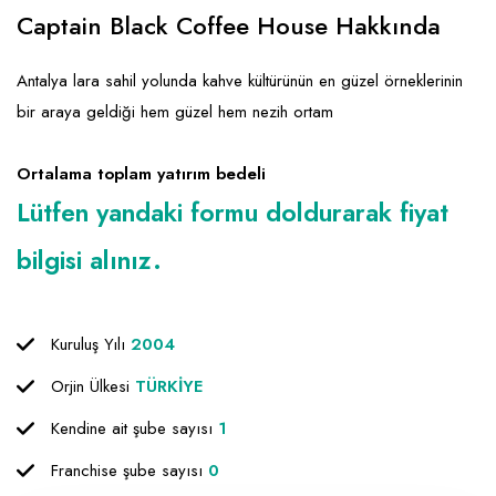
Emlak - Güvenlik ve Temizlik
Kozmetik
Franchise Yönetim Danışmanlığı
Captain Black Coffee House Hakkında
Ev Hizmetleri
Market FMGC - Katlı Mağaza
Gayrimenkul
Antalya lara sahil yolunda kahve kültürünün en güzel örneklerinin
Sağlık Güzellik
Mobilya ve Ev Tekstili
Gıda ve Sarf Malzemeleri
bir araya geldiği hem güzel hem nezih ortam
Turizm - Eğlence
Oyuncak ve Hediyelik
Güvenlik - Temizlik
Ortalama toplam yatırım bedeli
Takı
Giyim - Aksesuar
Lütfen yandaki formu doldurarak fiyat
Yapı Malzemesi - Hırdavat
Hukuk - Marka - Patent ve Tercüme
bilgisi alınız.
Isıtma - Soğutma ve Havalandırma
Lojistik - Kargo ve Kurye
Kuruluş Yılı
2004
Mali Kayıt ve Denetim
Orjin Ülkesi
TÜRKİYE
Matbaa - Fotoğraf
Kendine ait şube sayısı
1
Mobilya Dekorasyon
Franchise şube sayısı
0
Proje - İnşaat ve Tesisat