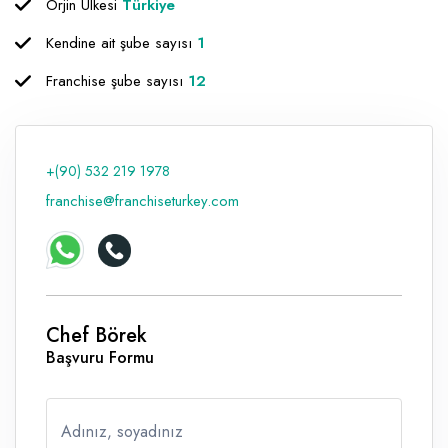
Orjin Ülkesi
Türkiye
Raf ve Depo Sistemleri
Kendine ait şube sayısı
1
Reklam - Tanıtım - PR ve İnternet
Franchise şube sayısı
12
Seyahat - Rent A Car
Tabela - Dijital Baskı
+(90) 532 219 1978
franchise@franchiseturkey.com
Chef Börek
Başvuru Formu
Adınız, soyadınız