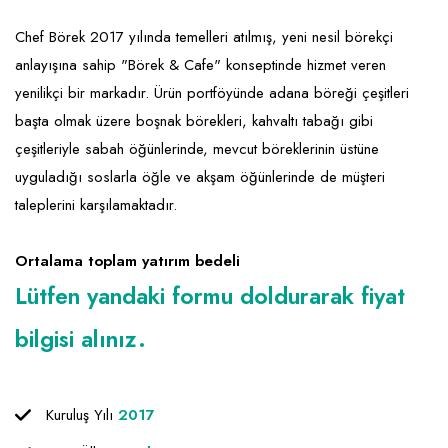
Emlak - Güvenlik ve Temizlik
Kozmetik
Franchise Yönetim Danışmanlığı
Chef Börek 2017 yılında temelleri atılmış, yeni nesil börekçi
Ev Hizmetleri
Market FMGC - Katlı Mağaza
Gayrimenkul
anlayışına sahip "Börek & Cafe" konseptinde hizmet veren
Sağlık Güzellik
Mobilya ve Ev Tekstili
Gıda ve Sarf Malzemeleri
yenilikçi bir markadır. Ürün portföyünde adana böreği çeşitleri
Turizm - Eğlence
Oyuncak ve Hediyelik
Güvenlik - Temizlik
başta olmak üzere boşnak börekleri, kahvaltı tabağı gibi
çeşitleriyle sabah öğünlerinde, mevcut böreklerinin üstüne
Takı
Giyim - Aksesuar
uyguladığı soslarla öğle ve akşam öğünlerinde de müşteri
Yapı Malzemesi - Hırdavat
Hukuk - Marka - Patent ve Tercüme
taleplerini karşılamaktadır.
Isıtma - Soğutma ve Havalandırma
Ortalama toplam yatırım bedeli
Lojistik - Kargo ve Kurye
Lütfen yandaki formu doldurarak fiyat
Mali Kayıt ve Denetim
bilgisi alınız.
Matbaa - Fotoğraf
Mobilya Dekorasyon
Kuruluş Yılı
2017
Proje - İnşaat ve Tesisat