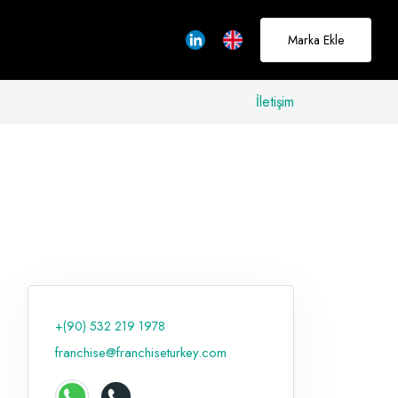
Marka Ekle
İletişim
allerinizi
rçeğe
üştürmek için
adayız
+(90) 532 219 1978
Hakkımızda
franchise@franchiseturkey.com