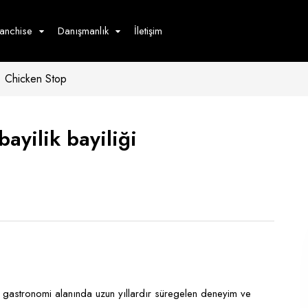
ranchise
Danışmanlık
İletişim
Chicken Stop
çecek
Hizmet
Ürün
Giyim
Tedarik
öster
ayilik bayiliği
Hay
ge
Pasta
dön
bur
stronomi alanında uzun yıllardır süregelen deneyim ve