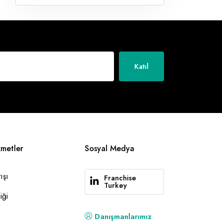
Katıl
zmetler
Sosyal Medya
ışı
Franchise
Turkey
iği
Danışmanlarımız