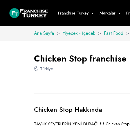
Franchise Turkey
Markalar
F
Ana Sayfa
>
Yiyecek - İçecek
>
Fast Food
>
Yiyecek - İ
Hepsini G
Chicken Stop franchise b
Büfe
Türkiye
Cafe - Tatlı 
Fast Food
Restoran
Chicken Stop Hakkında
TAVUK SEVERLERİN YENİ DURAĞI !!! Chicken Stop ga