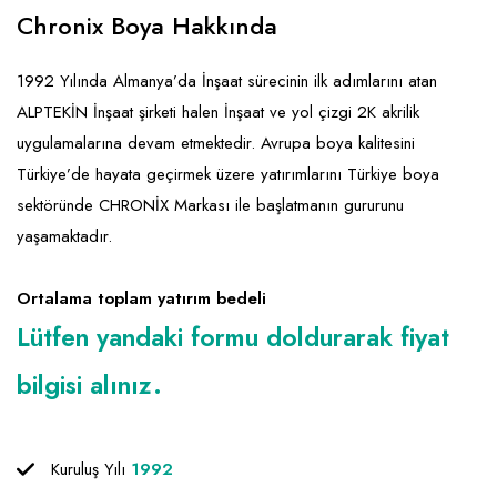
Emlak - Güvenlik ve Temizlik
Kozmetik
Franchise Yönetim Danışmanlığı
Chronix Boya Hakkında
Ev Hizmetleri
Market FMGC - Katlı Mağaza
Gayrimenkul
1992 Yılında Almanya’da İnşaat sürecinin ilk adımlarını atan
Sağlık Güzellik
Mobilya ve Ev Tekstili
Gıda ve Sarf Malzemeleri
ALPTEKİN İnşaat şirketi halen İnşaat ve yol çizgi 2K akrilik
Turizm - Eğlence
Oyuncak ve Hediyelik
Güvenlik - Temizlik
uygulamalarına devam etmektedir. Avrupa boya kalitesini
Türkiye’de hayata geçirmek üzere yatırımlarını Türkiye boya
Takı
Giyim - Aksesuar
sektöründe CHRONİX Markası ile başlatmanın gururunu
Yapı Malzemesi - Hırdavat
Hukuk - Marka - Patent ve Tercüme
yaşamaktadır.
Isıtma - Soğutma ve Havalandırma
Ortalama toplam yatırım bedeli
Lojistik - Kargo ve Kurye
Lütfen yandaki formu doldurarak fiyat
Mali Kayıt ve Denetim
bilgisi alınız.
Matbaa - Fotoğraf
Mobilya Dekorasyon
Kuruluş Yılı
1992
Proje - İnşaat ve Tesisat