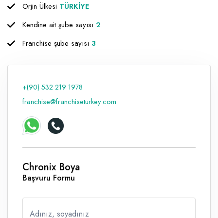
Orjin Ülkesi
TÜRKİYE
Raf ve Depo Sistemleri
Kendine ait şube sayısı
2
Reklam - Tanıtım - PR ve İnternet
Franchise şube sayısı
3
Seyahat - Rent A Car
Tabela - Dijital Baskı
+(90) 532 219 1978
franchise@franchiseturkey.com
Chronix Boya
Başvuru Formu
Adınız, soyadınız