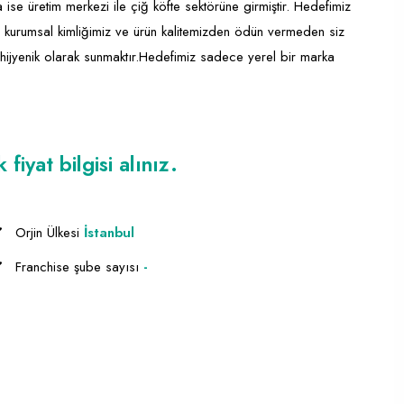
se üretim merkezi ile çiğ köfte sektörüne girmiştir. Hedefimiz
ak, kurumsal kimliğimiz ve ürün kalitemizden ödün vermeden siz
n hijyenik olarak sunmaktır.Hedefimiz sadece yerel bir marka
iyat bilgisi alınız.
Orjin Ülkesi
İstanbul
Franchise şube sayısı
-