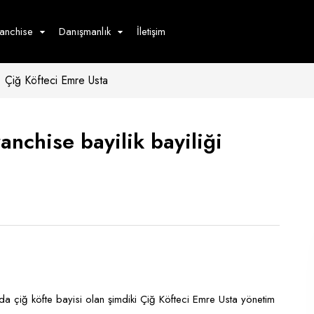
ranchise
Danışmanlık
İletişim
Çiğ Köfteci Emre Usta
çecek
Hizmet
Ürün
Giyim
Tedarik
öster
anchise bayilik bayiliği
Hay
ge
Pasta
dön
bur
a çiğ köfte bayisi olan şimdiki Çiğ Köfteci Emre Usta yönetim