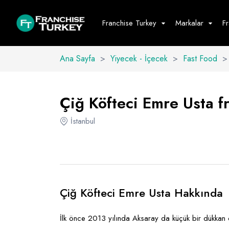
Franchise Turkey
Markalar
F
Ana Sayfa
>
Yiyecek - İçecek
>
Fast Food
>
Yiyecek - İ
Hepsini G
Çiğ Köfteci Emre Usta fr
Büfe
İstanbul
Cafe - Tatlı 
Fast Food
Restoran
Çiğ Köfteci Emre Usta Hakkında
İlk önce 2013 yılında Aksaray da küçük bir dükkan d