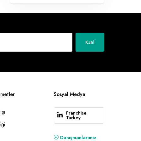
Katıl
zmetler
Sosyal Medya
ışı
Franchise
Turkey
iği
Danışmanlarımız