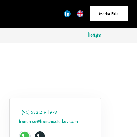
Marka Ekle
İletişim
allerinizi
rçeğe
üştürmek için
adayız
+(90) 532 219 1978
Hakkımızda
franchise@franchiseturkey.com