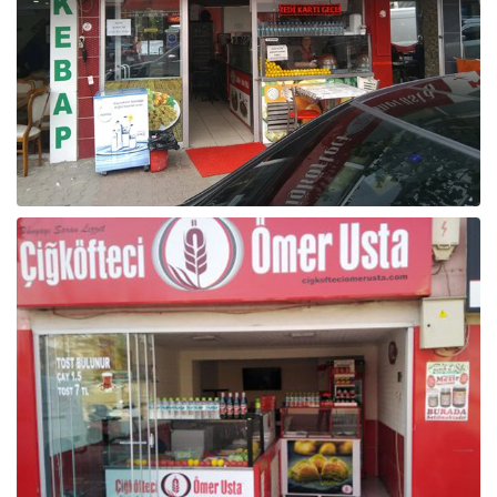
Raf ve Depo Sistemleri
Reklam - Tanıtım - PR ve İnternet
Seyahat - Rent A Car
Tabela - Dijital Baskı