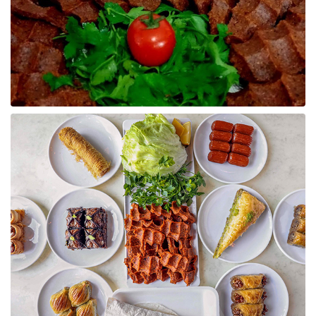
Raf ve Depo Sistemleri
Reklam - Tanıtım - PR ve İnternet
Seyahat - Rent A Car
Tabela - Dijital Baskı