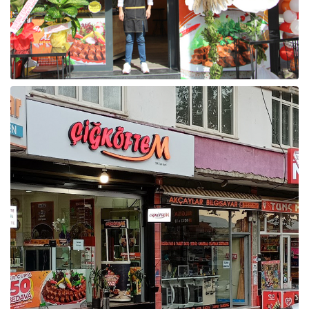
Raf ve Depo Sistemleri
Reklam - Tanıtım - PR ve İnternet
Seyahat - Rent A Car
Tabela - Dijital Baskı