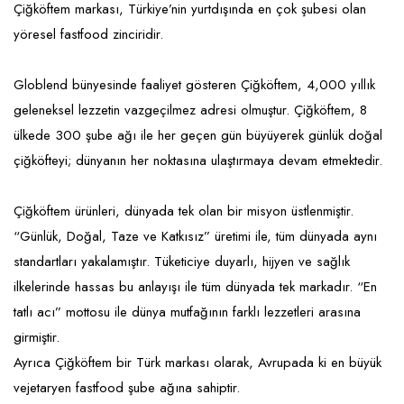
Çiğköftem markası, Türkiye’nin yurtdışında en çok şubesi olan
yöresel fastfood zinciridir.
Globlend bünyesinde faaliyet gösteren Çiğköftem, 4,000 yıllık
geleneksel lezzetin vazgeçilmez adresi olmuştur. Çiğköftem, 8
ülkede 300 şube ağı ile her geçen gün büyüyerek günlük doğal
çiğköfteyi; dünyanın her noktasına ulaştırmaya devam etmektedir.
Çiğköftem ürünleri, dünyada tek olan bir misyon üstlenmiştir.
“Günlük, Doğal, Taze ve Katkısız” üretimi ile, tüm dünyada aynı
standartları yakalamıştır. Tüketiciye duyarlı, hijyen ve sağlık
ilkelerinde hassas bu anlayışı ile tüm dünyada tek markadır. “En
tatlı acı” mottosu ile dünya mutfağının farklı lezzetleri arasına
girmiştir.
Ayrıca Çiğköftem bir Türk markası olarak, Avrupada ki en büyük
vejetaryen fastfood şube ağına sahiptir.