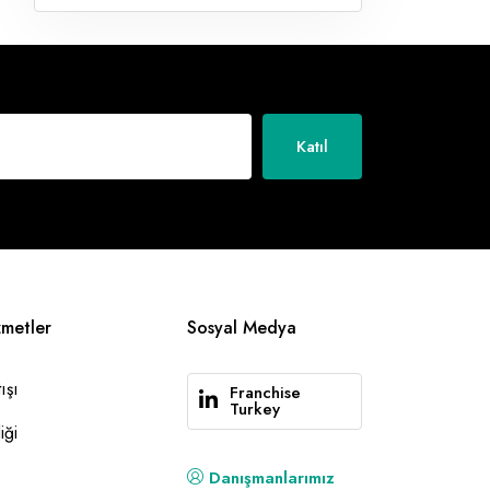
Katıl
zmetler
Sosyal Medya
ışı
Franchise
Turkey
iği
Danışmanlarımız