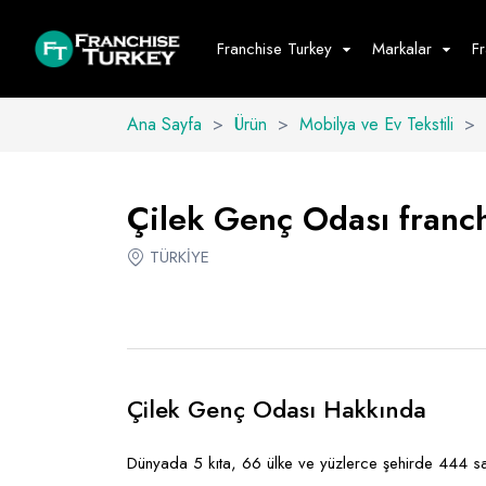
Franchise Turkey
Markalar
F
Ana Sayfa
>
Ürün
>
Mobilya ve Ev Tekstili
>
Yiyecek - İ
Hepsini G
Çilek Genç Odası franchi
Büfe
TÜRKİYE
Cafe - Tatlı 
Fast Food
Restoran
Çilek Genç Odası Hakkında
Dünyada 5 kıta, 66 ülke ve yüzlerce şehirde 444 satış