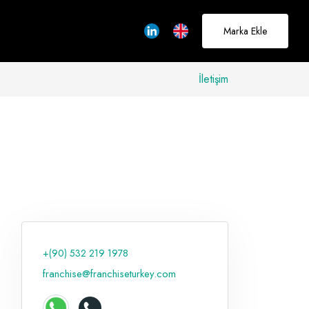
Marka Ekle
İletişim
allerinizi
rçeğe
üştürmek için
adayız
+(90) 532 219 1978
Hakkımızda
franchise@franchiseturkey.com