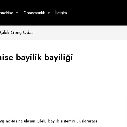
ranchise
Danışmanlık
İletişim
Çilek Genç Odası
çecek
Hizmet
Ürün
Giyim
Tedarik
öster
se bayilik bayiliği
Hay
ge
Pasta
dön
bur
 noktasına ulaşan Çilek, bayilik sistemini uluslararası