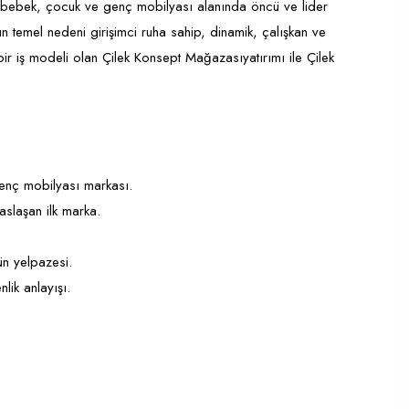
’in bebek, çocuk ve genç mobilyası alanında öncü ve lider
 temel nedeni girişimci ruha sahip, dinamik, çalışkan ve
 bir iş modeli olan Çilek Konsept Mağazasıyatırımı ile Çilek
genç mobilyası markası.
slaşan ilk marka.
ün yelpazesi.
nlik anlayışı.
.