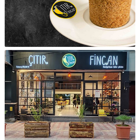
Raf ve Depo Sistemleri
Reklam - Tanıtım - PR ve İnternet
Seyahat - Rent A Car
Tabela - Dijital Baskı