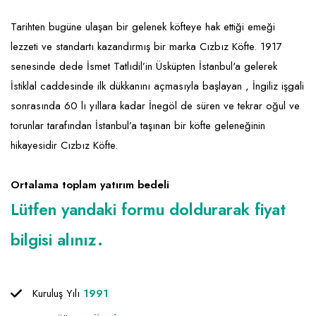
Emlak - Güvenlik ve Temizlik
Kozmetik
Franchise Yönetim Danışmanlığı
Tarihten bugüne ulaşan bir gelenek köfteye hak ettiği emeği
Ev Hizmetleri
Market FMGC - Katlı Mağaza
Gayrimenkul
lezzeti ve standartı kazandırmış bir marka Cızbız Köfte. 1917
Sağlık Güzellik
Mobilya ve Ev Tekstili
Gıda ve Sarf Malzemeleri
senesinde dede İsmet Tatlıdil’in Üsküpten İstanbul'a gelerek
Turizm - Eğlence
Oyuncak ve Hediyelik
Güvenlik - Temizlik
İstiklal caddesinde ilk dükkanını açmasıyla başlayan , İngiliz işgali
sonrasında 60 lı yıllara kadar İnegöl de süren ve tekrar oğul ve
Takı
Giyim - Aksesuar
torunlar tarafından İstanbul’a taşınan bir köfte geleneğinin
Yapı Malzemesi - Hırdavat
Hukuk - Marka - Patent ve Tercüme
hikayesidir Cızbız Köfte.
Isıtma - Soğutma ve Havalandırma
Ortalama toplam yatırım bedeli
Lojistik - Kargo ve Kurye
Lütfen yandaki formu doldurarak fiyat
Mali Kayıt ve Denetim
bilgisi alınız.
Matbaa - Fotoğraf
Mobilya Dekorasyon
Kuruluş Yılı
1991
Proje - İnşaat ve Tesisat