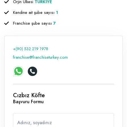
Orjin Ülkesi
TÜRKİYE
Raf ve Depo Sistemleri
Kendine ait şube sayısı
1
Reklam - Tanıtım - PR ve İnternet
Franchise şube sayısı
7
Seyahat - Rent A Car
Tabela - Dijital Baskı
+(90) 532 219 1978
franchise@franchiseturkey.com
Cızbız Köfte
Başvuru Formu
Adınız, soyadınız