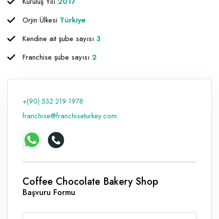
Kuruluş Yılı
2017
Raf ve Depo Sistemleri
Orjin Ülkesi
Türkiye
Reklam - Tanıtım - PR ve İnternet
Kendine ait şube sayısı
3
Seyahat - Rent A Car
Franchise şube sayısı
2
Tabela - Dijital Baskı
+(90) 532 219 1978
franchise@franchiseturkey.com
Coffee Chocolate Bakery Shop
Başvuru Formu